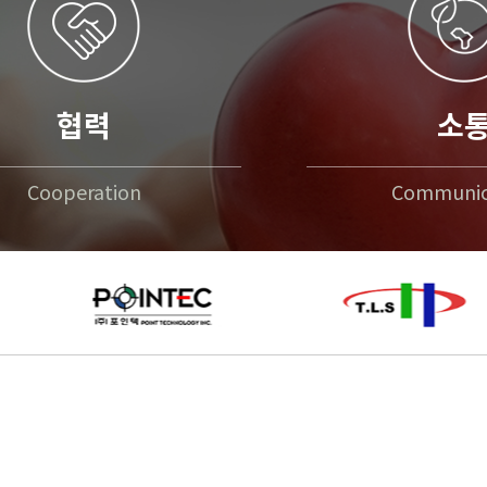
협력
소
Cooperation
Communic