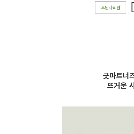
후원자의밤
굿파트너즈
뜨거운 